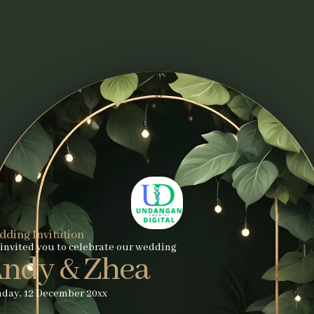
ding Invitation
invited you to celebrate our wedding
ndy & Zhea
day, 12 December 20xx