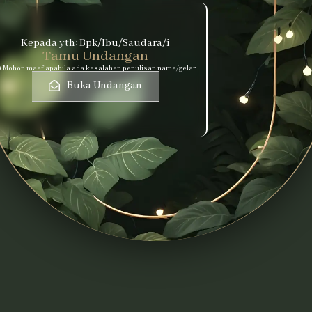
Kepada yth: Bpk/Ibu/Saudara/i
Tamu Undangan
) Mohon maaf apabila ada kesalahan penulisan nama/gelar
Buka Undangan