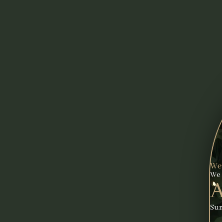
Wed
We 
A
Sun