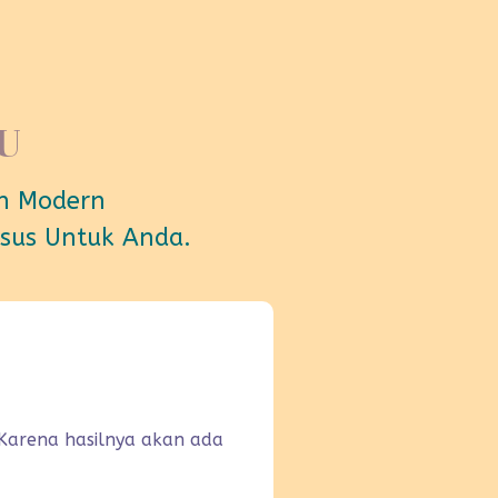
U
an Modern
sus Untuk Anda.
Karena hasilnya akan ada