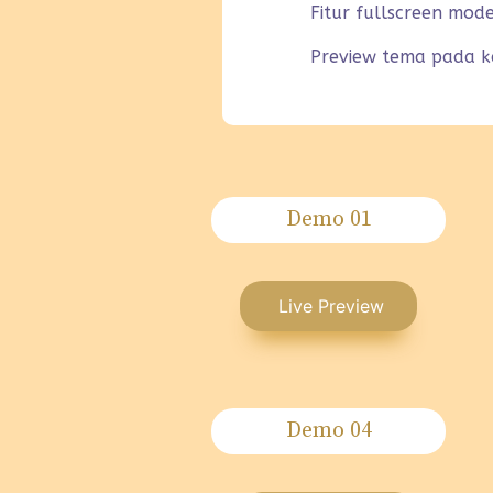
Fitur fullscreen mod
Preview tema pada ka
Demo 01
Live Preview
Demo 04