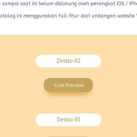
e sampai saat ini belum didukung oleh perangkat iOS / iPh
talog ini menggunakan full fitur dari undangan website
Demo 02
Live Preview
Demo 05