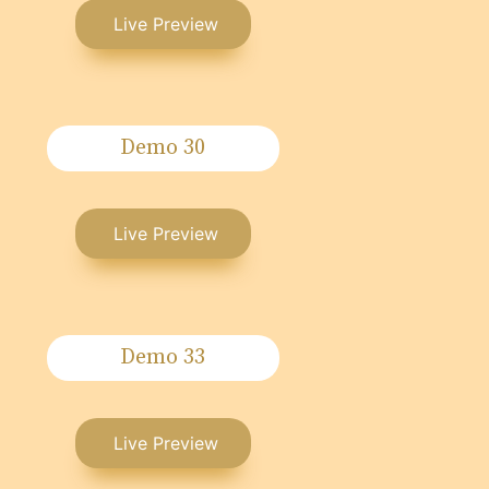
Live Preview
Demo 30
Live Preview
Demo 33
Live Preview