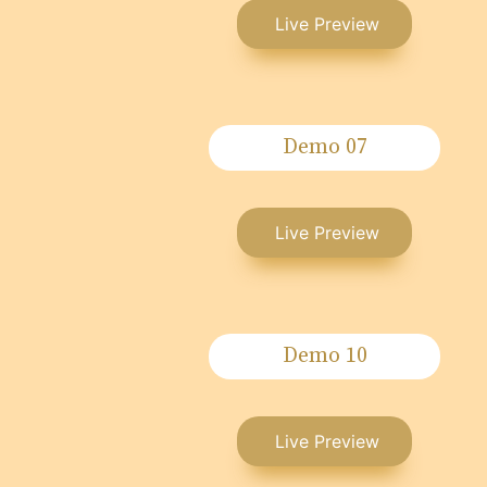
Live Preview
Demo 07
Live Preview
Demo 10
Live Preview