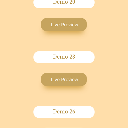
Demo 20
Live Preview
Demo 23
Live Preview
Demo 26