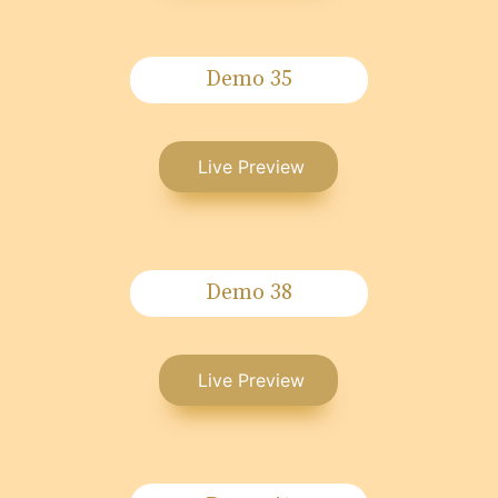
Demo 35
Live Preview
Demo 38
Live Preview