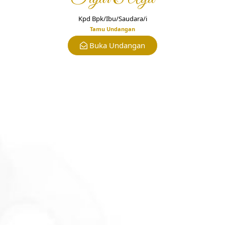
Landasan Ulin
Kpd Bpk/Ibu/Saudara/i
Tamu Undangan
Buka Undangan
View location