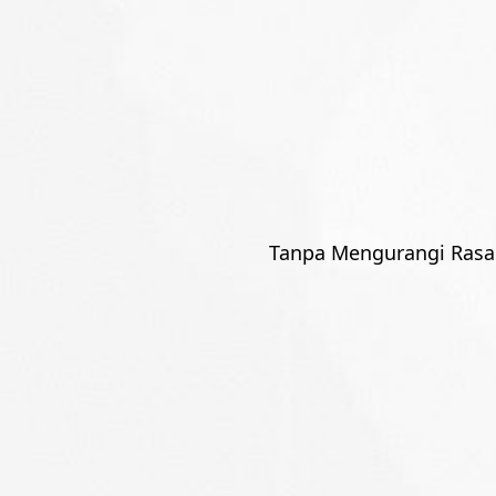
Tanpa Mengurangi Rasa