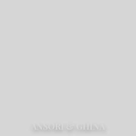
We Invited You To Celebrate Our Wedding
ANSORI & GHINA