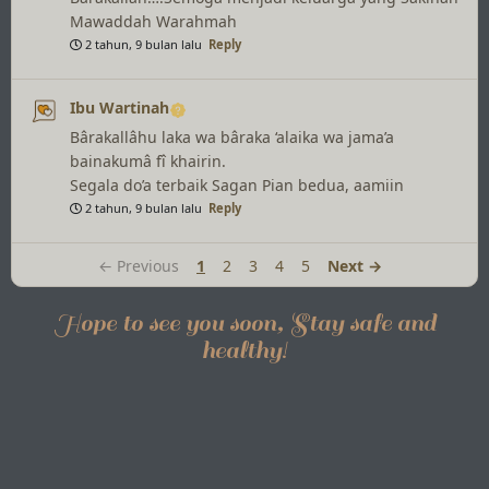
Mawaddah Warahmah
2 tahun, 9 bulan lalu
Reply
Ibu Wartinah
Bârakallâhu laka wa bâraka ‘alaika wa jama’a
bainakumâ fî khairin.
Segala do’a terbaik Sagan Pian bedua, aamiin
2 tahun, 9 bulan lalu
Reply
← Previous
1
2
3
4
5
Next →
Hope to see you soon, Stay safe and
healthy!