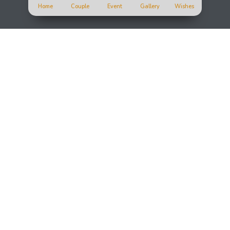
Home
Couple
Event
Gallery
Wishes
Merupakan suatu kehormatan dan kebahagiaan bagi kami