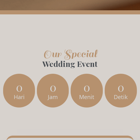
Our Special
Wedding Event
0
0
0
0
Hari
Jam
Menit
Detik