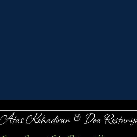
Salin Rekening
Salin Rekening
Atas Kehadiran & Doa Restuny
Salin Alamat