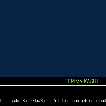
a.n Ardiansyah Murdiani
310009914584
a.n Novita Dewi
715401015070531
Kirim Hadiah Ke
TERIMA KASIH
Kusambi Hilir, Rt 01, No 29 (Depan Langgar Nurul Ihsan), 
arga apabila Bapak/Ibu/Saudara/i berkenan hadir untuk memberika