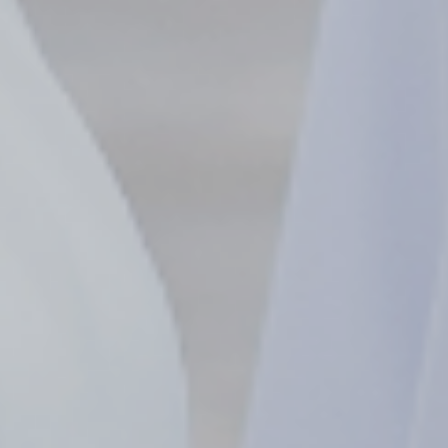
17
2026
April
Jum'at