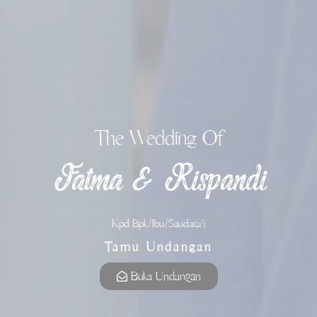
19
2026
April
Minggu
The Wedding Of
Fatma & Rispandi
Kpd Bpk/Ibu/Saudara/i
Tamu Undangan
Buka Undangan