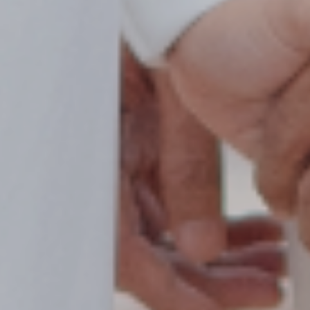
Pertemuan
Tanpa sengaja semesta mempertemukan
kami lewat teman. Berlanjut dari obrolan
ringan di sosial media, lalu dengan
komunikasi yang cukup intens. Pada bulan
februari 2025 kisah cinta ini dimulai,
tumbuh rasa hangat hingga hati kami
sepakat untuk saling menjaga.
Lamaran
Maha baik rencana dan takdir Allah
kehendaknya menuntun kami pada sebuah
pertemuan yang tidak pernah kami sangka.