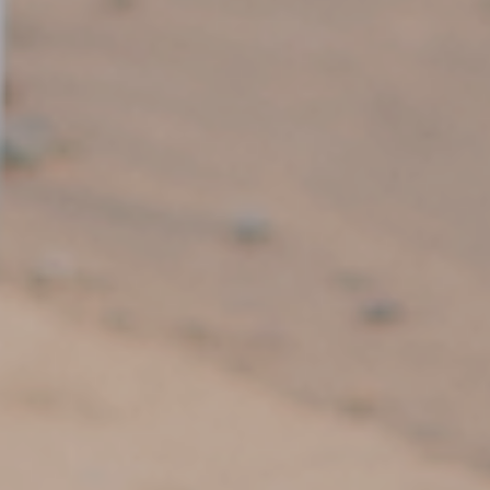
Hadir
Tidak Hadir
Masih Ragu
🎁