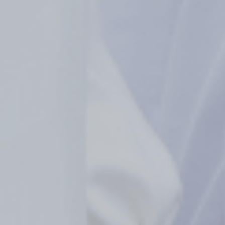
Petunjuk Lokasi
26
2026
April
Minggu