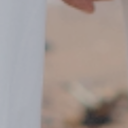
Hingga akhirnya membawa kami pada
sebuah ikatan lamaran pada bulan mei
2025.
Menikah
Percayalah bukan karena bertemu
berjodoh tapi karena berjodohlah maka
kami di pertemukan. Kami memutuskan
untuk mengikrarkan janji suci pernikahan
yang akan dilaksanakan pada bulan April
2026.