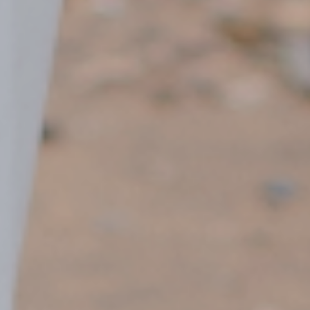
Nomor Rekening
0310017666408
Atas Nama
Muhammad Rispandi
Desa Banyu Tajun RT 01 Dan Desa
Puain Kiwa RT 05