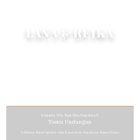
WEDDING INVITATION
LANA & REIKA
Sabtu, 04 Januari 2025
Kepada Yth: Bpk/Ibu/Saudara/i
Tamu Undangan
*) Mohon Maaf Apabila Ada Kesalahan Penulisan Nama/gelar