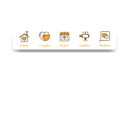
Home
Couple
Event
Gallery
Wishes
Assalamualaikum Wr. Wb
Tanpa mengurangi rasa hormat, perkenankan kami mengundang
Bapak/Ibu/Saudara/i,
serta kerabat sekalian, untuk menghadiri acara pernikahan kami: