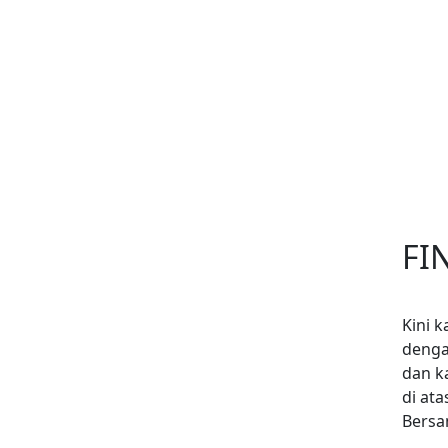
FI
Kini 
denga
dan k
di at
Bersa