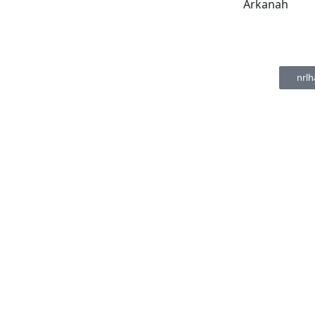
Arkanah
nrlh