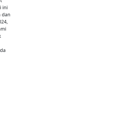
t
 ini
 dan
024,
ami
k
ada