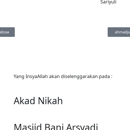
Sariyuli
alizaa
ahmadju
Yang InsyaAllah akan diselenggarakan pada :
Akad Nikah
Masjid Bani Arsyadi