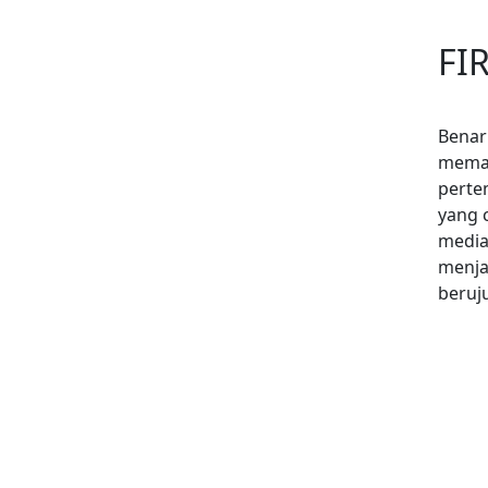
FI
Benar
meman
perte
yang c
media
menja
beruju