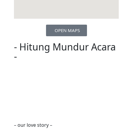
OPEN MAPS
- Hitung Mundur Acara
-
Hari
Jam
Menit
Detik
– our love story –