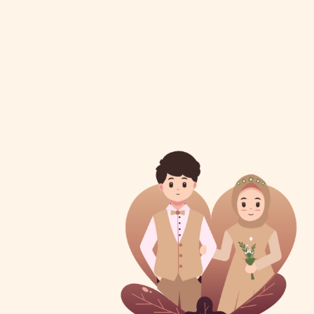
Wedding Gift
Doa Restu Anda merupakan karunia yang sangat berarti bagi
kami.
Dan jika memberi adalah ungkapan tanda kasih Anda, Anda
dapat memberi kado secara cashless.
Kirim Ke Bank BRI a.n Muza Hidah
4472 0101 0157 533
Copy No. Rekening
Anda Juga Bisa Mengirim Kado Fisik Ke Alamat Berikut
Desa Telang RT. 04 RW. 02 Kec Batang Alai Utara Kab. Hulu Sungai
Tengah
Copy Alamat