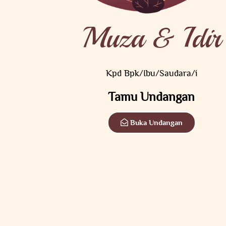
Muza & Idir
Berikan Ucapan Spesial Anda Disini :
11
Comments
Kpd Bpk/Ibu/Saudara/i
5
1
1
Tamu Undangan
Hadir
Tidak Hadir
Masih Ragu
Buka Undangan
🎁