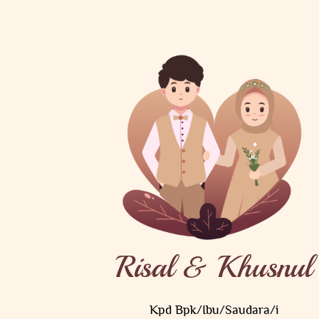
namun Allah telah menetapkan.
Dan kini, kami melangkah,
bersama, menjemput masa depan dalam ikatan yang diridhai-
Nya.
Wedding Gift
Doa Restu Anda merupakan karunia yang sangat berarti bagi
kami.
Dan jika memberi adalah ungkapan tanda kasih Anda, Anda
dapat memberi kado secara cashless.
Risal & Khusnul
BNI a/n Khusnul Khatimah
Kpd Bpk/Ibu/Saudara/i
1950809705