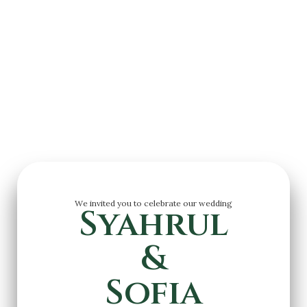
Wedding Invitation
We invited you to celebrate our wedding
Syahrul
&
Sofia