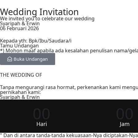
Wedding Invitation
We invited you to celebrate our wedding
Syaripah & Erwin
06 Februari 2026
Kepada yth: Bpk/Ibu/Saudara/i
Tamu Undangan
*) Mohon maaf apabila ada kesalahan penulisan nama/gel
Buka Undangan
THE WEDDING OF
Tanpa mengurangi rasa hormat, perkenankan kami mengund
pernikahan kami:
Syaripah & Erwin
00
00
Hari
Jam
" Dan di antara tanda-tanda kekuasaan-Nya diciptakan-N