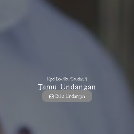
06
2026
Juli
Senin
Kpd Bpk/Ibu/Saudara/i
Tamu Undangan
Buka Undangan