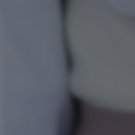
Jln DC Manoppo Kelurahan
Pobundayan Kec. Kotamobagu
Selatan Kota Kotamobagu
(Samping Ayam Singapur)