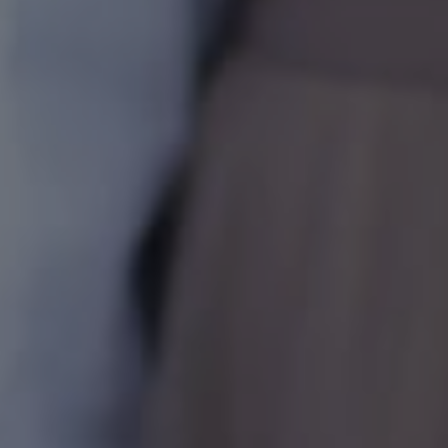
1
Comment
1
0
0
Hadir
Tidak Hadir
Masih Ragu