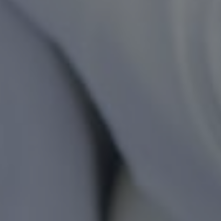
02702060070220 A/n Rosni
Paputungan