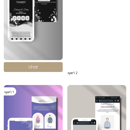
.
Lihat
syar'i 2
syar'i 1